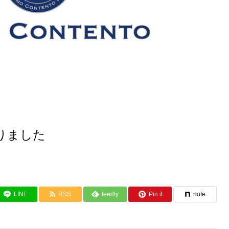
りました
LINE
RSS
feedly
Pin it
note